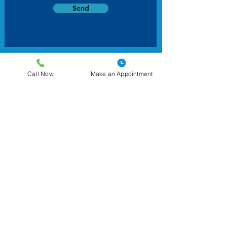
Send
Call Now
Make an Appointment
Contacto
844-2-CENTRO
(844-223-6876)
webinquiries@centromedicoclinic.com
política de privacidad
Declaración de accesibilidad
© 2026 por Centro Médico Community
Clinic.
Todos los derechos reservados.