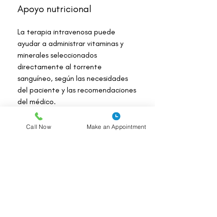
Apoyo nutricional
La terapia intravenosa puede
ayudar a administrar vitaminas y
minerales seleccionados
directamente al torrente
sanguíneo, según las necesidades
del paciente y las recomendaciones
del médico.
Call Now
Make an Appointment
Bienestar integral del
cuerpo
Nuestro enfoque se centra en
apoyar su salud, comodidad y
bienestar general en un entorno
clínico seguro.