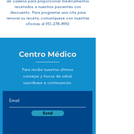
de cadena para proporcionar medicamentos
recetados a nuestros pacientes con
descuento. Para programar una cita para
renovar su receta, comuníquese con nuestras
oficinas al
951-278-8910
.
Centro Médico
Para recibir nuestros últimos
consejos y trucos de salud,
suscríbase a continuación.
Send