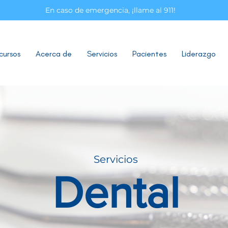
En caso de emergencia, ¡llame al 911!
cursos
Acerca de
Servicios
Pacientes
Liderazgo
Servicios
Dental